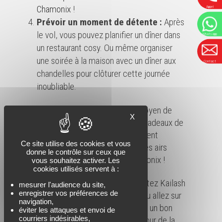
Chamonix
!
Appel
Prévoir un moment de détente :
Après
le vol, vous pouvez planifier un dîner dans
Whatsapp
un restaurant cosy. Ou même organiser
une soirée à la maison avec un dîner aux
Contact
chandelles pour clôturer cette journée
inoubliable.
Ça pourrait être un excellent moyen de
X
sortir des idées classiques de cadeaux de
Saint-Valentin. Et offrir un moment
Ce site utilise des cookies et vous
d’aventure et de partage dans les airs
donne le contrôle sur ceux que
avec Kailash Parapente à Chamonix !
vous souhaitez activer. Les
cookies utilisés servent à :
Si vous êtes intéressés, contactez Kailash
mesurer l'audience du site,
enregistrer vos préférences de
Parapente au 07 69 68 25 85. Ou allez sur
navigation,
notre site internet pour réserver un bon
éviter les attaques et envoi de
courriers indésirables,
cadeau, vous pourrez l’offrir le jour de la