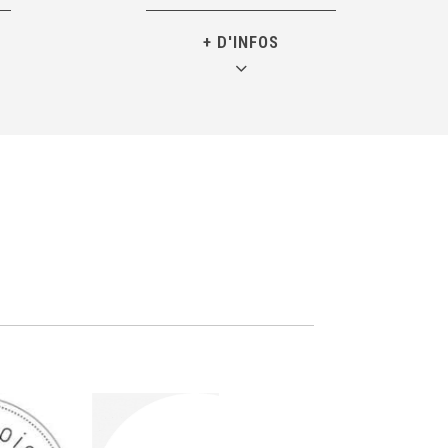
+ D'INFOS
Directrice technique de Kaïlash
aire de
Parapente.
.M.)
Laetitia est monitrice de
r dans
parapente. Son expérience est si
…
riche, qu’elle sait s’adapter à
ble de
toutes les situations.
 faire
Vous ne la surprendrez pas, elle
age.
vous étonnera et vous mettra en
 libre
confiance. Pédagogiquement c’est
 (1992)
notre maître à tous.
agua
Elle est également créatrice de la
ygène
marque de vêtements
Et en + c’est
8850 m)
vrai !
.