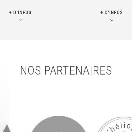
+ D'INFOS
+ D'INFOS
teur de Kaïlash Adventure
Capitaine du Groupe Milit
t la légende vivante pour
Haute Montagne (G.M.H
tes les activités liées
Une expérience hors pai
à la montagne.
tous les domaines
ère cet emblème, se cache
C’est une bible inépuisa
NOS PARTENAIRES
nfant toujours avide de
savoir qu’il aime toujours
sensations fortes…
partager à son entour
 de pratique du parapente
30 ans de pratique de vol
cord mondial d’altitude en
Record mondial de vitesse
place (7300 m en 1989)
aller-retour du Aconc
 de pratique en montagne
en 5h57
t 8 au sein du G.M.H.M.
4ème français sans ox
français sans oxygène au
au sommet de l’Everest (
t de l’Everest (8850 m)