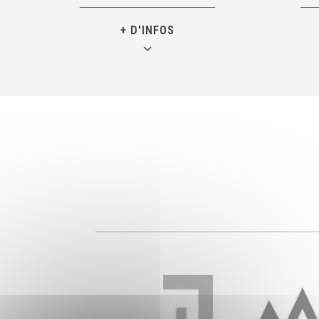
+ D'INFOS
Président de Kaïlash Adventure
Fonda
Parapente
C‘es
Surnommé « Rotule »… il se fera
tou
un plaisir de vous raconter
pourquoi…
Derri
BEES Parapente depuis 2002
un e
BEES Voile depuis 1994
Moniteur Kite Surf IKO
35 ans
depuis 2010
et re
bi
Professeur d’Éducation Physique
40 ans
pendant 12 ans vit aujourd’hui de
don
sa passion du parapente
3ème 
à Chamonix.
somme