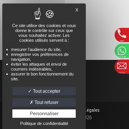
X
Ce site utilise des cookies et vous
donne le contrôle sur ceux que
vous souhaitez activer. Les
cookies utilisés servent à :
Appel
mesurer l'audience du site,
enregistrer vos préférences de
Whatsapp
navigation,
éviter les attaques et envoi de
courriers indésirables,
Contact
assurer le bon fonctionnement du
site.
Tout accepter
Tout refuser
|
|
Accueil
Contact
Mentions Légales
Personnaliser
Kaïlash Parapente Ⓒ
2026
WHATSAPP
FACEBOOK
INSTAGRAM
Politique de confidentialité