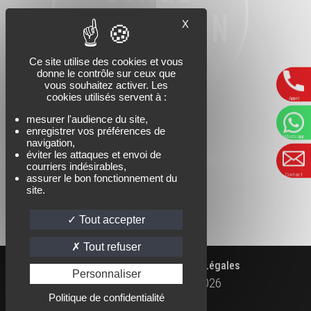
X
Ce site utilise des cookies et vous
donne le contrôle sur ceux que
vous souhaitez activer. Les
cookies utilisés servent à :
Appel
mesurer l'audience du site,
enregistrer vos préférences de
Whatsapp
navigation,
éviter les attaques et envoi de
courriers indésirables,
Contact
assurer le bon fonctionnement du
site.
Tout accepter
Tout refuser
|
|
Accueil
Contact
Mentions Légales
Personnaliser
Kaïlash Parapente Ⓒ
2026
WHATSAPP
FACEBOOK
INSTAGRAM
Politique de confidentialité