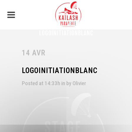
Panneau de gestion des cookies
LOGOINITIATIONBLANC
14 AVR
LOGOINITIATIONBLANC
Posted at 14:33h
in
by
Olivier