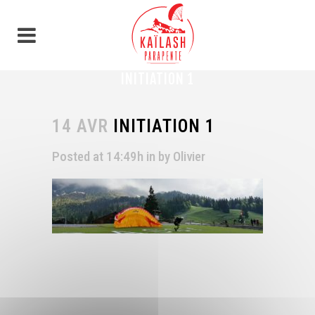
Panneau de gestion des cookies
INITIATION 1
14 AVR
INITIATION 1
Posted at 14:49h
in
by
Olivier