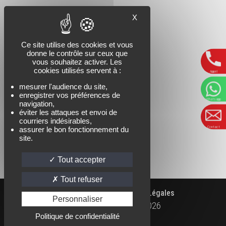
X
Ce site utilise des cookies et vous
donne le contrôle sur ceux que
vous souhaitez activer. Les
cookies utilisés servent à :
Appel
mesurer l'audience du site,
enregistrer vos préférences de
Whatsapp
navigation,
éviter les attaques et envoi de
courriers indésirables,
Contact
assurer le bon fonctionnement du
site.
Tout accepter
Tout refuser
|
|
Accueil
Contact
Mentions Légales
Personnaliser
Kaïlash Parapente Ⓒ
2026
WHATSAPP
FACEBOOK
INSTAGRAM
Politique de confidentialité