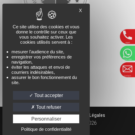
X
Ce site utilise des cookies et vous
donne le contrôle sur ceux que
vous souhaitez activer. Les
cookies utilisés servent à :
Appel
mesurer l'audience du site,
enregistrer vos préférences de
Whatsapp
navigation,
éviter les attaques et envoi de
courriers indésirables,
Contact
assurer le bon fonctionnement du
site.
Tout accepter
Tout refuser
|
|
Accueil
Contact
Mentions Légales
Personnaliser
Kaïlash Parapente Ⓒ
2026
WHATSAPP
FACEBOOK
INSTAGRAM
Politique de confidentialité