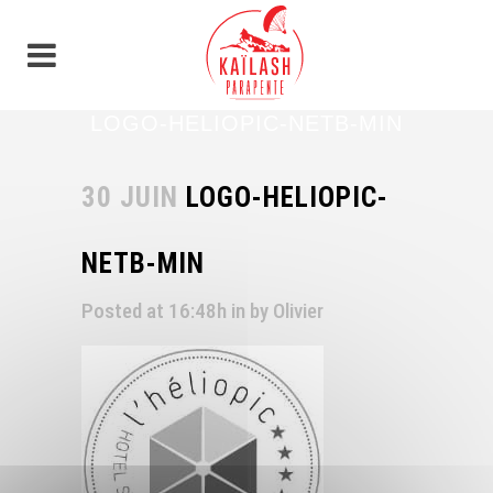
Panneau de gestion des cookies
LOGO-HELIOPIC-NETB-MIN
30 JUIN
LOGO-HELIOPIC-
NETB-MIN
Posted at 16:48h
in
by
Olivier