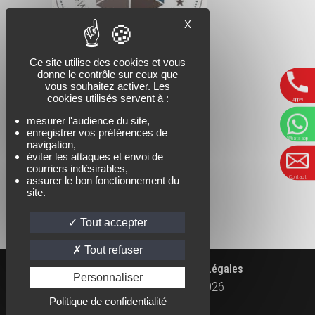
X
Ce site utilise des cookies et vous
donne le contrôle sur ceux que
vous souhaitez activer. Les
cookies utilisés servent à :
Appel
mesurer l'audience du site,
enregistrer vos préférences de
Whatsapp
navigation,
éviter les attaques et envoi de
courriers indésirables,
Contact
assurer le bon fonctionnement du
site.
Tout accepter
Tout refuser
|
|
Accueil
Contact
Mentions Légales
Personnaliser
Kaïlash Parapente Ⓒ
2026
WHATSAPP
FACEBOOK
INSTAGRAM
Politique de confidentialité