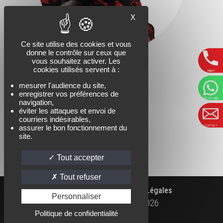
X
Ce site utilise des cookies et vous
donne le contrôle sur ceux que
vous souhaitez activer. Les
cookies utilisés servent à :
Appel
mesurer l'audience du site,
enregistrer vos préférences de
Whatsapp
navigation,
éviter les attaques et envoi de
courriers indésirables,
Contact
assurer le bon fonctionnement du
site.
Tout accepter
Tout refuser
|
|
Accueil
Contact
Mentions Légales
Personnaliser
Kaïlash Parapente Ⓒ
2026
WHATSAPP
FACEBOOK
INSTAGRAM
Politique de confidentialité