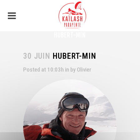
Panneau de gestion des cookies
HUBERT-MIN
30 JUIN
HUBERT-MIN
Posted at 10:03h
in
by
Olivier