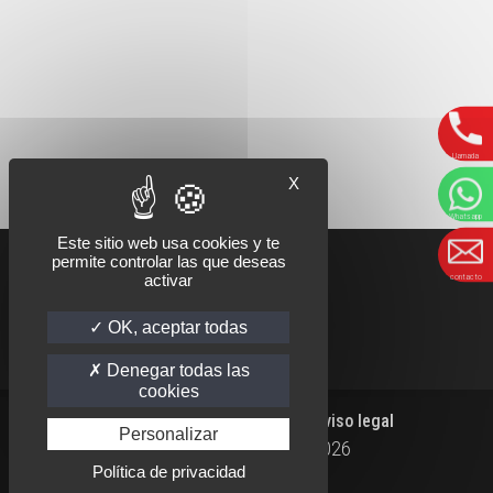
Llamada
X
Whatsapp
Este sitio web usa cookies y te
permite controlar las que deseas
activar
contacto
OK, aceptar todas
Denegar todas las
cookies
|
|
Página Principal
Contacto
Aviso legal
Personalizar
Kaïlash Parapente Ⓒ
2026
WHATSAPP
FACEBOOK
INSTAGRAM
Política de privacidad